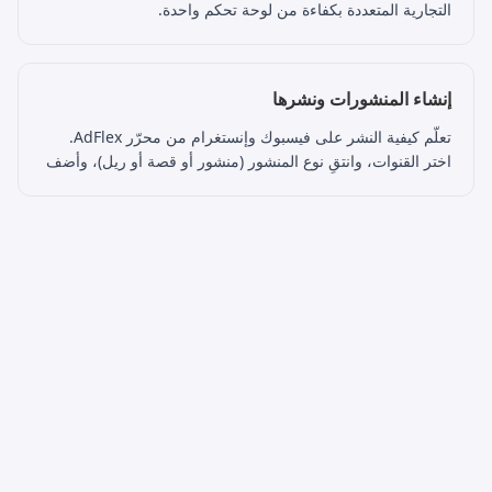
التجارية المتعددة بكفاءة من لوحة تحكم واحدة.
إنشاء المنشورات ونشرها
تعلّم كيفية النشر على فيسبوك وإنستغرام من محرّر AdFlex.
اختر القنوات، وانتقِ نوع المنشور (منشور أو قصة أو ريل)، وأضف
تعليقًا ووسائط، وعاينه، ثم انشر الآن أو جدوِل.